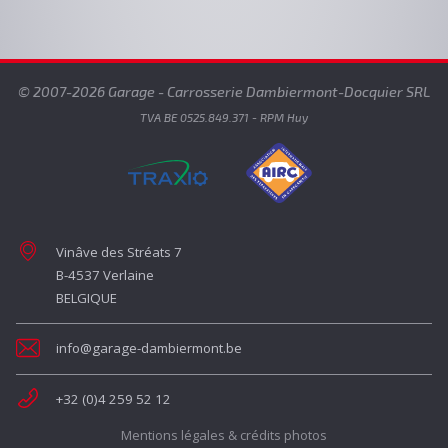
© 2007-2026 Garage - Carrosserie Dambiermont-Docquier SRL
TVA BE 0525.849.371 - RPM Huy
Vinâve des Stréats 7
B-4537
Verlaine
BELGIQUE
info@garage-dambiermont.be
+32 (0)4 259 52 12
Mentions légales & crédits photos